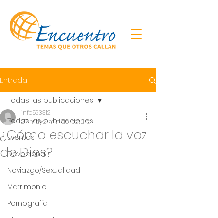
Entrada
Todas las publicaciones
info593312
Todas las publicaciones
27 may
2 min de lectura
¿Cómo escuchar la voz
Eventos
de Dios?
Devocional
Noviazgo/Sexualidad
Matrimonio
Pornografía