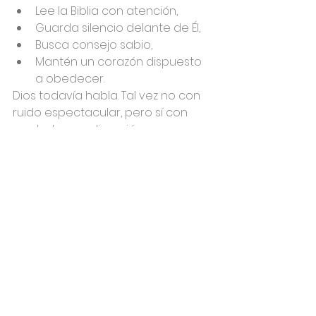
Lee la Biblia con atención,
Guarda silencio delante de Él,
Busca consejo sabio,
Mantén un corazón dispuesto 
a obedecer.
Dios todavía habla. Tal vez no con 
ruido espectacular, pero sí con 
verdad, paz y dirección para 
quienes le buscan sinceramente.
Dios desea que nos acerquemos 
más a Él. En medio del ruido del 
mundo, la voz de Dios sigue siendo 
la única capaz de traer paz, 
propósito y esperanza verdadera.